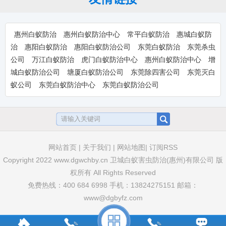
卫豹·10%吡虫啉悬浮剂-惠州淡水装
惠州白蚁防治
惠州白蚁防治中心
常平白蚁防治
惠城白蚁防
修预防白蚁杀白药物-惠
卫豹·10%吡虫啉悬浮剂,兑水比例：1：
治
惠阳白蚁防治
惠阳白蚁防治公司
东莞白蚁防治
东莞杀虫
100倍,惠州淡水装...
公司
万江白蚁防治
虎门白蚁防治中心
惠州白蚁防治中心
增
城白蚁防治公司
塘厦白蚁防治公司
东莞除四害公司
东莞灭白
蚁公司
东莞白蚁防治中心
东莞白蚁防治公司
卫豹·卫喜2.5%氟虫腈悬浮剂-惠州装
修预防白蚁杀白药品-
卫豹·卫喜2.5%氟虫腈悬浮剂,惠州装修预
防白蚁药,惠州杀白...
网站首页
|
关于我们
|
网站地图|
订阅RSS
Copyright 2022 www.dgwchby.cn 卫城白蚁害虫防治(惠州)有限公司 版
大光明白蚁药水-装修预防家用户外消
权所有 All Rights Reserved
灭白蚂蚁灭治树木园林土壤
大光明白蚁药水，装修预防家用户外消灭
免费热线：400 684 6998 手机：13824275151 邮箱：
白蚂蚁灭治树木园林土壤地...
www@dgbyfz.com