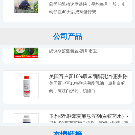
大光明白蚁药水，装修预防家用户外消灭
鼠,惠阳灭老鼠中心
鼠类的繁殖速度很快，平均每月一胎，其
白蚂蚁灭治树木园林土壤地...
幼仔在40天后成熟进行繁...
白蚁诱杀箱室外园林白蚁诱杀器盒别
公司产品
墅白蚁诱杀监测装置-惠州市
白蚁诱杀箱室外园林白蚁诱杀器盒别墅白
蚁诱杀监测装置-惠州市卫...
美国百户喜10%联苯菊酯乳油-惠州陈
江镇隆水口装修预防白蚁
美国百户喜10%联苯菊酯乳油，惠州白蚁
药，陈江白蚁药，镇隆白...
卫豹·5%联苯菊酯悬浮剂(白蚁药水）-
惠州惠阳大亚湾装修预
卫豹·5%联苯菊酯悬浮剂，惠州白蚁药，惠
阳白蚁药水，大亚湾装...
友情链接