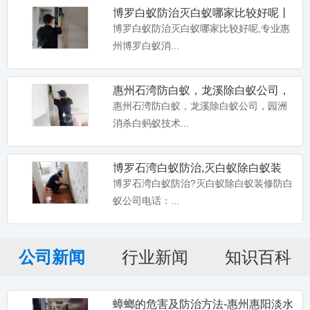
博罗白蚁防治灭白蚁哪家比较好呢丨
专业惠州博罗白蚁消杀公司电
博罗白蚁防治灭白蚁哪家比较好呢,专业惠
州博罗白蚁消...
惠州石湾防白蚁，龙溪除白蚁公司，
园洲消杀白蚂蚁
惠州石湾防白蚁，龙溪除白蚁公司，园洲
消杀白蚂蚁技术...
博罗石湾白蚁防治,灭白蚁除白蚁装
修,防白蚁资质企业您的首要
博罗石湾白蚁防治?灭白蚁除白蚁装修防白
蚁公司电话：...
公司新闻
行业新闻
知识百科
蟑螂的危害及防治方法-惠州惠阳淡水