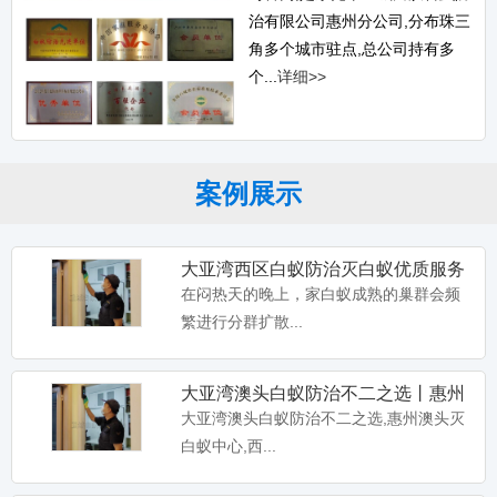
治有限公司惠州分公司,分布珠三
角多个城市驻点,总公司持有多
个...
详细>>
案例展示
大亚湾西区白蚁防治灭白蚁优质服务
丨惠州西区白蚁防治公司
在闷热天的晚上，家白蚁成熟的巢群会频
繁进行分群扩散...
大亚湾澳头白蚁防治不二之选丨惠州
澳头灭白蚁中心
大亚湾澳头白蚁防治不二之选,惠州澳头灭
白蚁中心,西...