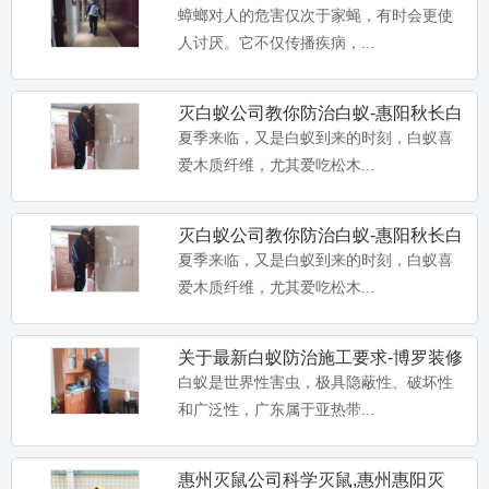
杀虫公司,淡水灭蟑螂
蟑螂对人的危害仅次于家蝇，有时会更使
人讨厌。它不仅传播疾病，...
灭白蚁公司教你防治白蚁-惠阳秋长白
蚁防治,沙田灭白蚁公司
夏季来临，又是白蚁到来的时刻，白蚁喜
爱木质纤维，尤其爱吃松木...
卫豹·10%吡虫啉悬浮剂-惠州淡水装
修预防白蚁杀白药物-惠
卫豹·10%吡虫啉悬浮剂,兑水比例：1：
100倍,惠州淡水装...
灭白蚁公司教你防治白蚁-惠阳秋长白
蚁防治,沙田灭白蚁公司
夏季来临，又是白蚁到来的时刻，白蚁喜
爱木质纤维，尤其爱吃松木...
卫豹·卫喜2.5%氟虫腈悬浮剂-惠州装
修预防白蚁杀白药品-
卫豹·卫喜2.5%氟虫腈悬浮剂,惠州装修预
关于最新白蚁防治施工要求-博罗装修
防白蚁药,惠州杀白...
白蚁预防,惠州博罗白蚁防
白蚁是世界性害虫，极具隐蔽性、破坏性
和广泛性，广东属于亚热带...
大光明白蚁药水-装修预防家用户外消
惠州灭鼠公司科学灭鼠,惠州惠阳灭
灭白蚂蚁灭治树木园林土壤