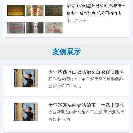
治有限公司惠州分公司,分布珠三
角多个城市驻点,总公司持有多
个...
详细>>
案例展示
大亚湾西区白蚁防治灭白蚁优质服务
丨惠州西区白蚁防治公司
在闷热天的晚上，家白蚁成熟的巢群会频
繁进行分群扩散...
大亚湾澳头白蚁防治不二之选丨惠州
澳头灭白蚁中心
大亚湾澳头白蚁防治不二之选,惠州澳头灭
白蚁中心,西...