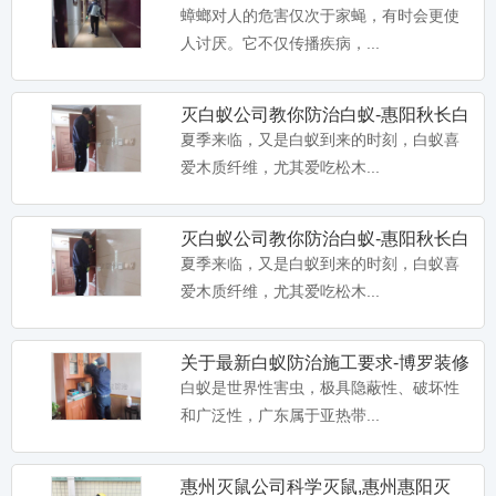
杀虫公司,淡水灭蟑螂
蟑螂对人的危害仅次于家蝇，有时会更使
人讨厌。它不仅传播疾病，...
灭白蚁公司教你防治白蚁-惠阳秋长白
卫豹·10%吡虫啉悬浮剂-惠州淡水装
蚁防治,沙田灭白蚁公司
夏季来临，又是白蚁到来的时刻，白蚁喜
修预防白蚁杀白药物-惠
卫豹·10%吡虫啉悬浮剂,兑水比例：1：
爱木质纤维，尤其爱吃松木...
100倍,惠州淡水装...
灭白蚁公司教你防治白蚁-惠阳秋长白
蚁防治,沙田灭白蚁公司
夏季来临，又是白蚁到来的时刻，白蚁喜
卫豹·卫喜2.5%氟虫腈悬浮剂-惠州装
爱木质纤维，尤其爱吃松木...
修预防白蚁杀白药品-
卫豹·卫喜2.5%氟虫腈悬浮剂,惠州装修预
防白蚁药,惠州杀白...
关于最新白蚁防治施工要求-博罗装修
白蚁预防,惠州博罗白蚁防
白蚁是世界性害虫，极具隐蔽性、破坏性
和广泛性，广东属于亚热带...
大光明白蚁药水-装修预防家用户外消
灭白蚂蚁灭治树木园林土壤
大光明白蚁药水，装修预防家用户外消灭
白蚂蚁灭治树木园林土壤地...
惠州灭鼠公司科学灭鼠,惠州惠阳灭