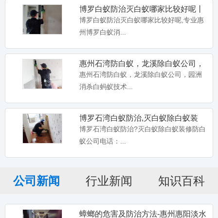
博罗白蚁防治灭白蚁哪家比较好呢丨
专业惠州博罗白蚁消杀公司电
博罗白蚁防治灭白蚁哪家比较好呢,专业惠
州博罗白蚁消...
惠州石湾防白蚁，龙溪除白蚁公司，
园洲消杀白蚂蚁
惠州石湾防白蚁，龙溪除白蚁公司，园洲
消杀白蚂蚁技术...
博罗石湾白蚁防治,灭白蚁除白蚁装
修,防白蚁资质企业您的首要
博罗石湾白蚁防治?灭白蚁除白蚁装修防白
蚁公司电话：...
公司新闻
行业新闻
知识百科
蟑螂的危害及防治方法-惠州惠阳淡水