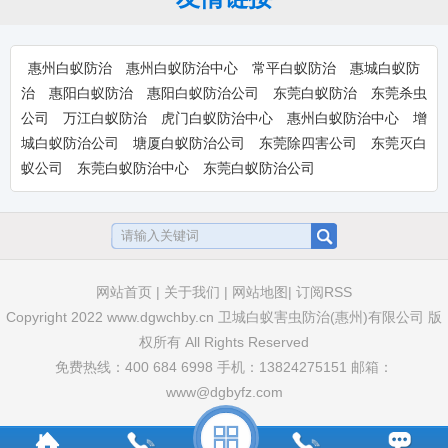
卫豹·10%吡虫啉悬浮剂-惠州淡水装
修预防白蚁杀白药物-惠
卫豹·10%吡虫啉悬浮剂,兑水比例：1：
100倍,惠州淡水装...
惠州白蚁防治
惠州白蚁防治中心
常平白蚁防治
惠城白蚁防
治
惠阳白蚁防治
惠阳白蚁防治公司
东莞白蚁防治
东莞杀虫
公司
万江白蚁防治
虎门白蚁防治中心
惠州白蚁防治中心
增
卫豹·卫喜2.5%氟虫腈悬浮剂-惠州装
城白蚁防治公司
塘厦白蚁防治公司
东莞除四害公司
东莞灭白
修预防白蚁杀白药品-
卫豹·卫喜2.5%氟虫腈悬浮剂,惠州装修预
蚁公司
东莞白蚁防治中心
东莞白蚁防治公司
防白蚁药,惠州杀白...
大光明白蚁药水-装修预防家用户外消
网站首页
|
关于我们
|
网站地图|
订阅RSS
灭白蚂蚁灭治树木园林土壤
大光明白蚁药水，装修预防家用户外消灭
Copyright 2022 www.dgwchby.cn 卫城白蚁害虫防治(惠州)有限公司 版
白蚂蚁灭治树木园林土壤地...
权所有 All Rights Reserved
免费热线：400 684 6998 手机：13824275151 邮箱：
www@dgbyfz.com
白蚁诱杀箱室外园林白蚁诱杀器盒别
墅白蚁诱杀监测装置-惠州市
白蚁诱杀箱室外园林白蚁诱杀器盒别墅白