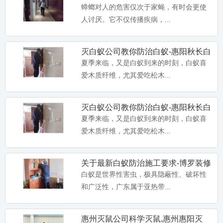
杀虫公司,淡水灭蟑螂
蟑螂对人的危害仅次于家蝇，有时会更使
人讨厌。它不仅传播疾病，...
灭白蚁公司教你防治白蚁-惠阳秋长白
蚁防治,沙田灭白蚁公司
夏季来临，又是白蚁到来的时刻，白蚁喜
爱木质纤维，尤其爱吃松木...
灭白蚁公司教你防治白蚁-惠阳秋长白
蚁防治,沙田灭白蚁公司
夏季来临，又是白蚁到来的时刻，白蚁喜
卫豹·10%吡虫啉悬浮剂-惠州淡水装
爱木质纤维，尤其爱吃松木...
修预防白蚁杀白药物-惠
卫豹·10%吡虫啉悬浮剂,兑水比例：1：
100倍,惠州淡水装...
关于最新白蚁防治施工要求-博罗装修
白蚁预防,惠州博罗白蚁防
白蚁是世界性害虫，极具隐蔽性、破坏性
和广泛性，广东属于亚热带...
卫豹·卫喜2.5%氟虫腈悬浮剂-惠州装
修预防白蚁杀白药品-
卫豹·卫喜2.5%氟虫腈悬浮剂,惠州装修预
防白蚁药,惠州杀白...
惠州灭鼠公司科学灭鼠,惠州惠阳灭