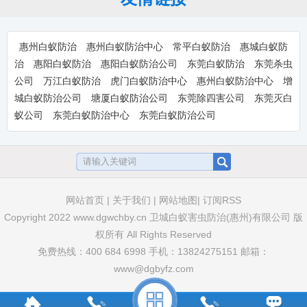
卫豹·5%联苯菊酯悬浮剂(白蚁药水）-
惠州惠阳大亚湾装修预
卫豹·5%联苯菊酯悬浮剂，惠州白蚁药，惠
阳白蚁药水，大亚湾装...
惠州白蚁防治
惠州白蚁防治中心
常平白蚁防治
惠城白蚁防
治
惠阳白蚁防治
惠阳白蚁防治公司
东莞白蚁防治
东莞杀虫
公司
万江白蚁防治
虎门白蚁防治中心
惠州白蚁防治中心
增
城白蚁防治公司
塘厦白蚁防治公司
东莞除四害公司
东莞灭白
卫豹·10%吡虫啉悬浮剂-惠州淡水装
蚁公司
东莞白蚁防治中心
东莞白蚁防治公司
修预防白蚁杀白药物-惠
卫豹·10%吡虫啉悬浮剂,兑水比例：1：
100倍,惠州淡水装...
卫豹·卫喜2.5%氟虫腈悬浮剂-惠州装
网站首页
|
关于我们
|
网站地图|
订阅RSS
修预防白蚁杀白药品-
卫豹·卫喜2.5%氟虫腈悬浮剂,惠州装修预
Copyright 2022 www.dgwchby.cn 卫城白蚁害虫防治(惠州)有限公司 版
防白蚁药,惠州杀白...
权所有 All Rights Reserved
免费热线：400 684 6998 手机：13824275151 邮箱：
www@dgbyfz.com
大光明白蚁药水-装修预防家用户外消
灭白蚂蚁灭治树木园林土壤
大光明白蚁药水，装修预防家用户外消灭