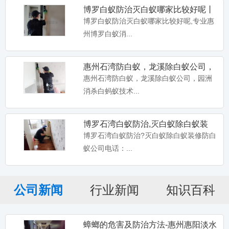
博罗白蚁防治灭白蚁哪家比较好呢丨
专业惠州博罗白蚁消杀公司电
博罗白蚁防治灭白蚁哪家比较好呢,专业惠
州博罗白蚁消...
惠州石湾防白蚁，龙溪除白蚁公司，
园洲消杀白蚂蚁
惠州石湾防白蚁，龙溪除白蚁公司，园洲
消杀白蚂蚁技术...
博罗石湾白蚁防治,灭白蚁除白蚁装
修,防白蚁资质企业您的首要
博罗石湾白蚁防治?灭白蚁除白蚁装修防白
蚁公司电话：...
公司新闻
行业新闻
知识百科
蟑螂的危害及防治方法-惠州惠阳淡水