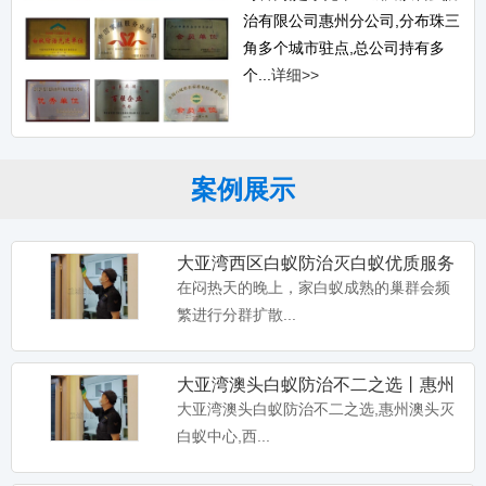
治有限公司惠州分公司,分布珠三
角多个城市驻点,总公司持有多
个...
详细>>
案例展示
大亚湾西区白蚁防治灭白蚁优质服务
丨惠州西区白蚁防治公司
在闷热天的晚上，家白蚁成熟的巢群会频
繁进行分群扩散...
大亚湾澳头白蚁防治不二之选丨惠州
澳头灭白蚁中心
大亚湾澳头白蚁防治不二之选,惠州澳头灭
白蚁中心,西...