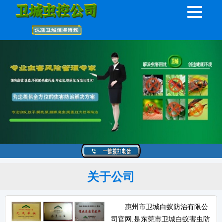
关于公司
惠州市卫城白蚁防治有限公
司官网,是东莞市卫城白蚁害虫防